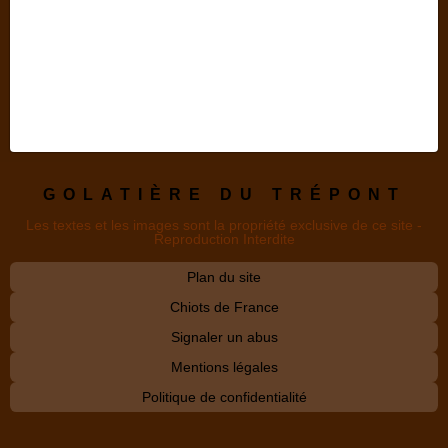
GOLATIÈRE DU TRÉPONT
Les textes et les images sont la propriété exclusive de ce site -
Reproduction Interdite
Plan du site
Chiots de France
Signaler un abus
Mentions légales
Politique de confidentialité