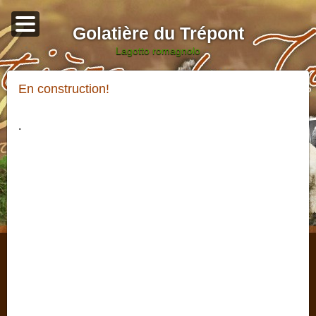
Golatière du Trépont
lagotto romagnolo
En construction!
.