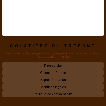
GOLATIÈRE DU TRÉPONT
Les textes et les images sont la propriété exclusive de ce site -
Reproduction Interdite
Plan du site
Chiots de France
Signaler un abus
Mentions légales
Politique de confidentialité