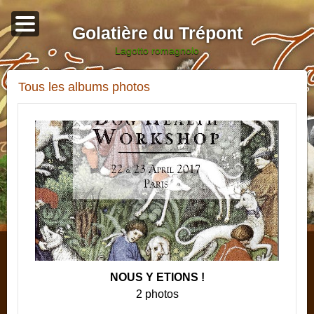
Golatière du Trépont
lagotto romagnolo
Tous les albums photos
NOUS Y ETIONS !
2 photos